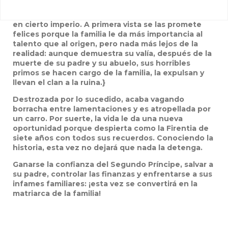
Una mujer coreana se reencarna como Firentia, la
hija ilegítima de la poderosa y rica familia Lombardi
en cierto imperio. A primera vista se las promete
felices porque la familia le da más importancia al
talento que al origen, pero nada más lejos de la
realidad: aunque demuestra su valía, después de la
muerte de su padre y su abuelo, sus horribles
primos se hacen cargo de la familia, la expulsan y
llevan el clan a la ruina.}
Destrozada por lo sucedido, acaba vagando
borracha entre lamentaciones y es atropellada por
un carro. Por suerte, la vida le da una nueva
oportunidad porque despierta como la Firentia de
siete años con todos sus recuerdos. Conociendo la
historia, esta vez no dejará que nada la detenga.
Ganarse la confianza del Segundo Príncipe, salvar a
su padre, controlar las finanzas y enfrentarse a sus
infames familiares: ¡esta vez se convertirá en la
matriarca de la familia!