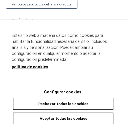
Ver otros productos del mismo autor
Serie de 4 tomos
Tomo de aproximadamente 280 páginas
Formato A5 con solapas
Este sitio web almacena datos como cookies para
Integramente a color
habilitar la funcionalidad necesaria del sitio, incluidos
análisis y personalización. Puede cambiar su
Disponible
configuración en cualquier momento o aceptar la
configuración predeterminada.
18,00 €
17,10 €
5%
política de cookies
AÑADIR A LA CESTA
Configurar cookies
Rechazar todas las cookies
Descripción
Aceptar todas las cookies